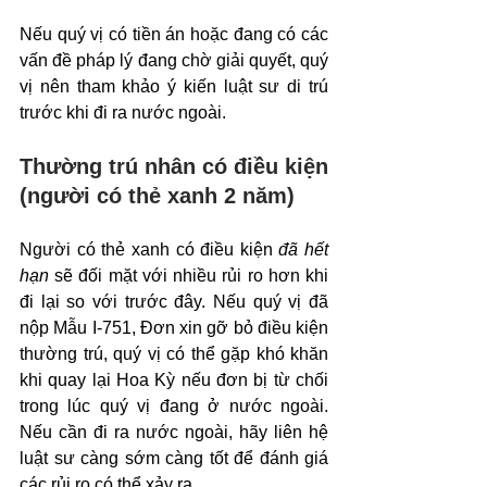
Nếu quý vị có tiền án hoặc đang có các 
vấn đề pháp lý đang chờ giải quyết, quý 
vị nên tham khảo ý kiến luật sư di trú 
trước khi đi ra nước ngoài.
Thường trú nhân có điều kiện 
(người có thẻ xanh 2 năm)
Người có thẻ xanh có điều kiện 
đã hết 
hạn
 sẽ đối mặt với nhiều rủi ro hơn khi 
đi lại so với trước đây. Nếu quý vị đã 
nộp Mẫu I-751, Đơn xin gỡ bỏ điều kiện 
thường trú, quý vị có thể gặp khó khăn 
khi quay lại Hoa Kỳ nếu đơn bị từ chối 
trong lúc quý vị đang ở nước ngoài. 
Nếu cần đi ra nước ngoài, hãy liên hệ 
luật sư càng sớm càng tốt để đánh giá 
các rủi ro có thể xảy ra.