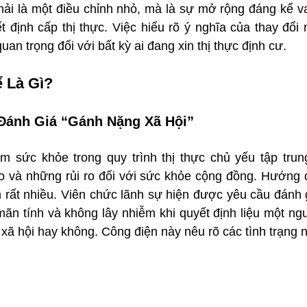
ải là một điều chỉnh nhỏ, mà là sự mở rộng đáng kể vai
 định cấp thị thực. Việc hiểu rõ ý nghĩa của thay đổi 
an trọng đối với bất kỳ ai đang xin thị thực định cư.
 Là Gì?
ánh Giá “Gánh Nặng Xã Hội”
m sức khỏe trong quy trình thị thực chủ yếu tập trun
o và những rủi ro đối với sức khỏe cộng đồng. Hướng 
n rất nhiều. Viên chức lãnh sự hiện được yêu cầu đánh 
ãn tính và không lây nhiễm khi quyết định liệu một ngư
xã hội hay không. Công điện này nêu rõ các tình trạng 