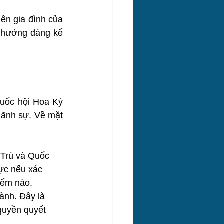
n gia đình của 
 hưởng đáng kể 
Quốc hội Hoa Kỳ 
ãnh sự. Về mặt 
 Trú và Quốc 
hực nếu xác 
iểm nào.
ành. Đây là 
quyền quyết 