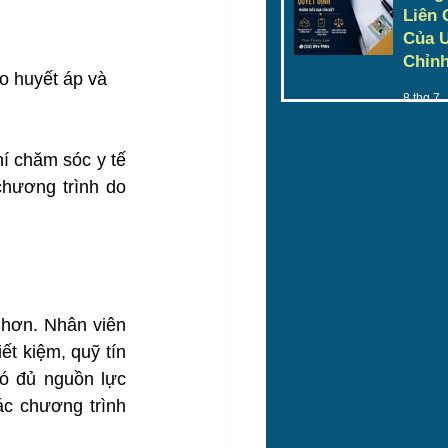
Liên 
Của U
Chỉnh
o huyết áp và 
8 thg 7
í chăm sóc y tế 
hương trình do 
 hơn. Nhân viên 
t kiệm, quỹ tín 
ó đủ nguồn lực 
c chương trình 