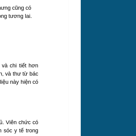
hưng cũng có 
ong tương lai.
à chi tiết hơn 
, và thư từ bác 
liệu này hiện có 
ủ. Viên chức có 
 sóc y tế trong 