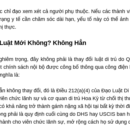
 chỉ đạo xem xét cả người phụ thuộc. Nếu các thành viê
rạng y tế cần chăm sóc dài hạn, yếu tố này có thể ảnh
hị thực.
 Luật Mới Không? Không Hẳn
hiêm trọng, đây không phải là thay đổi luật di trú do 
t chính sách nội bộ được công bố thông qua công điện l
nghĩa là:
ẫn không thay đổi, đó là Điều 212(a)(4) của Đạo Luật Di
iên chức lãnh sự và cơ quan di trú Hoa Kỳ từ chối thị t
có khả năng trở thành gánh nặng xã hội tại bất kỳ thời đ
ng phải là quy định cuối cùng do DHS hay USCIS ban h
ành cho viên chức lãnh sự, mở rộng cách họ sử dụng 