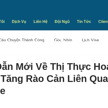
Tôi
Dịch Vụ
Liên Hệ
Đội Ngũ
Tin Tức
Clien
Câu Chuyện Thành Công
Góc Nhìn
Lịch Visa
ẫn Mới Về Thị Thực Ho
 Tăng Rào Cản Liên Qu
e