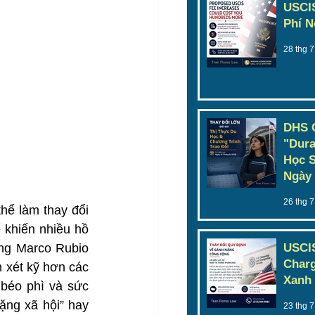
USCIS
Phí N
28 thg 7
DHS 
"Dura
Học S
Ngày 
26 thg 7
ể làm thay đổi 
khiến nhiều hồ 
ng Marco Rubio 
USCIS
Charg
xét kỹ hơn các 
Xanh 
béo phì và sức 
ng xã hội” hay 
23 thg 7