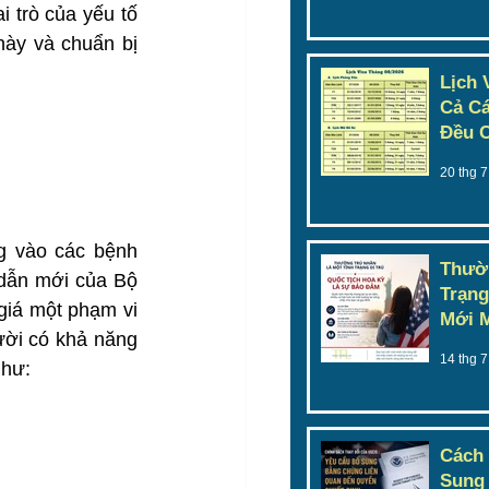
 trò của yếu tố 
này và chuẩn bị 
Lịch 
Cả Cá
Đều C
20 thg 7
g vào các bệnh 
Thườn
dẫn mới của Bộ 
Trạng
giá một phạm vi 
Mới 
ời có khả năng 
14 thg 7
như:
Cách
Sung