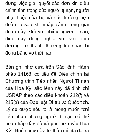
dừng việc giải quyết các đơn xin điều 
chỉnh tình trạng của người tị nạn, người 
phụ thuộc của họ và các trường hợp 
đoàn tụ sau khi nhập cảnh trong giai 
đoạn này. Đối với nhiều người tị nạn, 
điều này đồng nghĩa với việc con 
đường trở thành thường trú nhân bị 
đóng băng vô thời hạn.
Bản ghi nhớ dựa trên Sắc lệnh Hành 
pháp 14163, có tiêu đề Điều chỉnh lại 
Chương trình Tiếp nhận Người Tị nạn 
của Hoa Kỳ, sắc lệnh này đã đình chỉ 
USRAP theo các điều khoản 212(f) và 
215(a) của Đạo luật Di trú và Quốc tịch. 
Lý do được nêu ra là mong muốn “chỉ 
tiếp nhận những người tị nạn có thể 
hòa nhập đầy đủ và phù hợp vào Hoa 
Kỳ”. Ngôn ngữ này, tự thân nó, đã đặt ra 