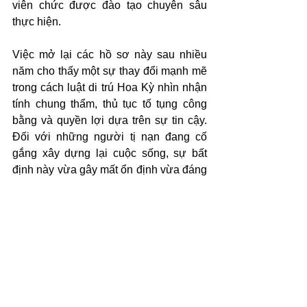
viên chức được đào tạo chuyên sâu 
thực hiện.
Việc mở lại các hồ sơ này sau nhiều 
năm cho thấy một sự thay đổi mạnh mẽ 
trong cách luật di trú Hoa Kỳ nhìn nhận 
tính chung thẩm, thủ tục tố tụng công 
bằng và quyền lợi dựa trên sự tin cậy. 
Đối với những người tị nạn đang cố 
gắng xây dựng lại cuộc sống, sự bất 
định này vừa gây mất ổn định vừa đáng 
sợ.
Người tị nạn nên làm gì lúc 
này
Những người tị nạn thuộc khung thời 
gian bị ảnh hưởng nên giả định rằng hồ 
sơ của mình có thể bị xem xét lại và 