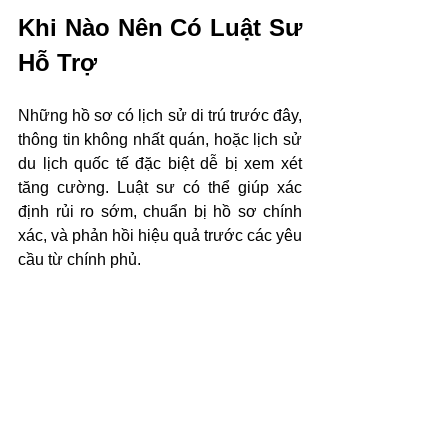
Khi Nào Nên Có Luật Sư 
Hỗ Trợ
Những hồ sơ có lịch sử di trú trước đây, 
thông tin không nhất quán, hoặc lịch sử 
du lịch quốc tế đặc biệt dễ bị xem xét 
tăng cường. Luật sư có thể giúp xác 
định rủi ro sớm, chuẩn bị hồ sơ chính 
xác, và phản hồi hiệu quả trước các yêu 
cầu từ chính phủ.
Kết Luận
Việc tăng cường kiểm tra an ninh hiện 
đã trở thành một phần trọng tâm của 
quy trình di trú. Người nộp đơn nên 
chuẩn bị cho việc hồ sơ sẽ được xem 