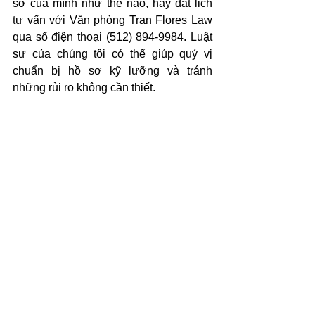
sơ của mình như thế nào, hãy đặt lịch 
tư vấn với Văn phòng Tran Flores Law 
qua số điện thoại (512) 894-9984. Luật 
sư của chúng tôi có thể giúp quý vị 
chuẩn bị hồ sơ kỹ lưỡng và tránh 
những rủi ro không cần thiết.
Tin Tức
Xem tất cả
Bài đăng liên quan