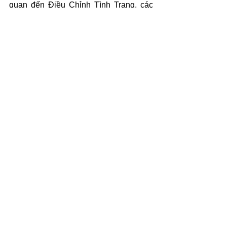
quan đến Điều Chỉnh Tình Trạng, các 
trục trặc trong quá trình cấp Thẻ Xanh 
hoặc những vấn đề phát sinh sau khi hồ 
sơ được chấp thuận, hãy liên hệ Tran 
Flores Law theo số (512) 894-9984.
Góc Nhìn
Xem tất cả
Bài đăng liên quan