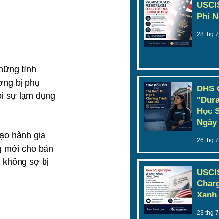
USCIS
Phí N
28 thg 7
hững tình 
ờng bị phụ 
DHS 
ỏi sự lạm dụng 
"Dura
Học S
Ngày 
ạo hành gia 
26 thg 7
g mới cho bản 
 không sợ bị 
USCIS
Charg
Xanh 
23 thg 7