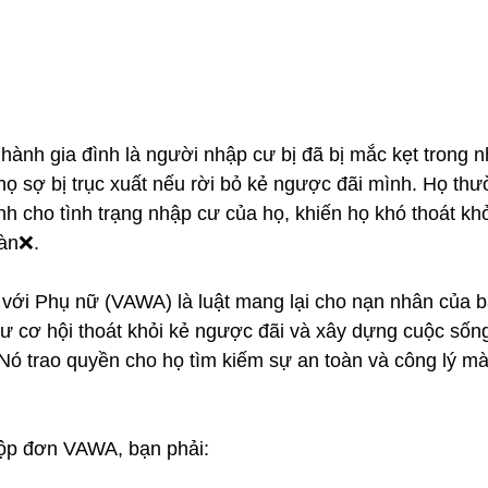
ành gia đình là người nhập cư bị đã bị mắc kẹt trong n
ọ sợ bị trục xuất nếu rời bỏ kẻ ngược đãi mình. Họ thư
h cho tình trạng nhập cư của họ, khiến họ khó thoát kh
oàn❌.
 với Phụ nữ (VAWA) là luật mang lại cho nạn nhân của b
cư cơ hội thoát khỏi kẻ ngược đãi và xây dựng cuộc sốn
 Nó trao quyền cho họ tìm kiếm sự an toàn và công lý mà
nộp đơn VAWA, bạn phải: