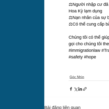
⚖️Người nhập cư đã 
Hoa Kỳ lạm dụng
⚖️Nạn nhân của sự b
⚖️Có thể cung cấp b
Chúng tôi có thể gi
gọi cho chúng tôi the
#immigrationlaw
#Tr
#safety
#hope
Góc Nhìn
Bài đăng liên quan