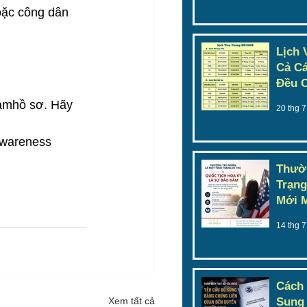
oặc công dân 
Lịch 
Cả Cá
Đều C
làmhồ sơ. Hãy 
20 thg 7
wareness
Thườn
Trạng
Mới 
14 thg 7
Cách
Sung
Xem tất cả