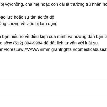
bị vợ/chồng, cha mẹ hoặc con cái là thường trú nhân h
ạo lực hoặc sự tàn ác tột độ
ằng chứng về việc bị lạm dụng
úp bạn hiểu rõ về điều kiện của mình và hướng dẫn bạn 
o số☎️ (512) 894-9984 để đặt lịch tư vấn với luật sư.
anFloresLaw
#VAWA
#immigrantrights
#domesticabusea