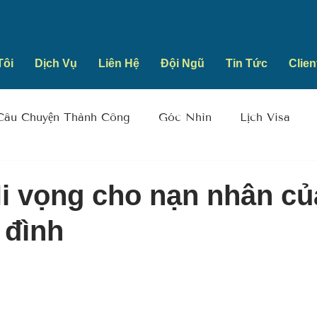
Tôi
Dịch Vụ
Liên Hệ
Đội Ngũ
Tin Tức
Clien
Câu Chuyện Thành Công
Góc Nhìn
Lịch Visa
i vọng cho nạn nhân củ
 đình