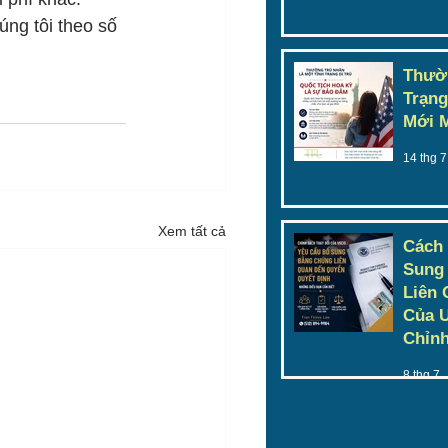
ng tôi theo số 
Thườn
Trạng
Mới 
14 thg 7
Xem tất cả
Cách
Sung
Liên 
Của U
Chỉnh
8 thg 7