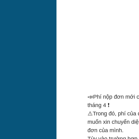
📣Phí nộp đơn mới củ
tháng 4 ❗️
⚠️Trong đó, phí của 
muốn xin chuyển diện
đơn của mình.
Tùy vào trường hợp 