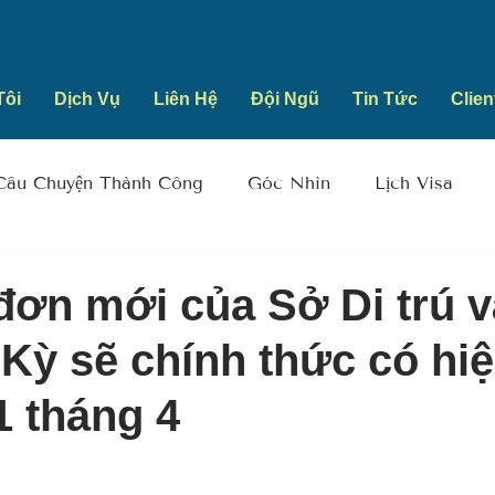
Tôi
Dịch Vụ
Liên Hệ
Đội Ngũ
Tin Tức
Clien
Câu Chuyện Thành Công
Góc Nhìn
Lịch Visa
đơn mới của Sở Di trú 
 Kỳ sẽ chính thức có hi
1 tháng 4