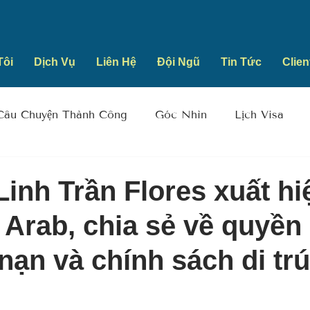
Tôi
Dịch Vụ
Liên Hệ
Đội Ngũ
Tin Tức
Clien
Câu Chuyện Thành Công
Góc Nhìn
Lịch Visa
Linh Trần Flores xuất hi
Arab, chia sẻ về quyền
 nạn và chính sách di trú