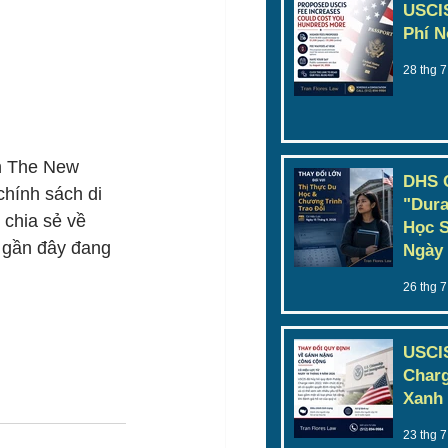
USCIS
Phí N
28 thg 7
ên The New 
DHS 
chính sách di 
"Dura
 chia sẻ về 
Học S
 gần đây đang 
Ngày 
26 thg 7
USCIS
Charg
Xanh 
23 thg 7