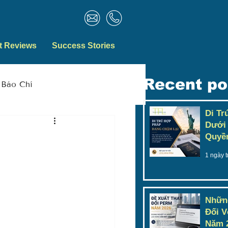
t Reviews
Success Stories
Recent po
Báo Chí
Di Tr
Dưới 
Quyề
1 ngày 
Nhữn
Đối 
Năm 