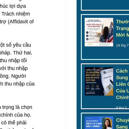
húc lợi dựa 
. Trách nhiệm 
ợ (Affidavit of 
Thườn
Trạng
Mới 
ột số yêu cầu 
14 thg 7
pháp. Thứ hai, 
hu nhập tối 
với thu nhập 
Cách
hông. Người 
Sung
nh thu nhập của 
Liên 
Của U
Chỉnh
 trọng là chọn 
8 thg 7
chính của họ. 
Chuyể
 có thể phải 
Sang 