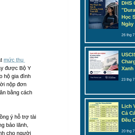
DHS 
"Dura
Học S
Ngày 
26 thg 7
USCIS
t 
mức thu 
Charg
này được Bộ Y 
Xanh 
 hộ gia đình 
23 thg 7
ời nộp đơn 
hân bằng cách 
Lịch 
Cả Cá
g ý hỗ trợ tài 
Đều C
g bảo lãnh, 
20 thg 7
nh cho người 