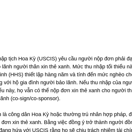
hập tịch Hoa Kỳ (USCIS) yêu cầu người nộp đơn phải đạ
 lãnh người thân xin thẻ xanh. Mức thu nhập tối thiểu 
inh (HHS) thiết lập hàng năm và tính đến mức nghèo cho
 với hộ gia đình người bảo lãnh. Nếu thu nhập của ngư
ểu này, họ vẫn có thể nộp đơn xin thẻ xanh cho người t
ãnh (co-sign/co-sponsor).
 là công dân Hoa Kỳ hoặc thường trú nhân hợp pháp, đồn
đơn xin thẻ xanh. Bằng việc đồng ý trở thành người đồn
đang hứa với USCIS rằng họ sẽ chịu trách nhiệm tài chí