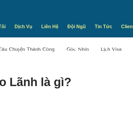
Tôi
Dịch Vụ
Liên Hệ
Đội Ngũ
Tin Tức
Clien
Câu Chuyện Thành Công
Góc Nhìn
Lịch Visa
 Lãnh là gì?