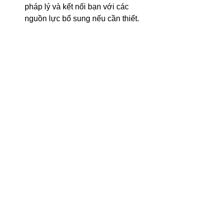
pháp lý và kết nối bạn với các 
nguồn lực bổ sung nếu cần thiết. 
Hãy nhớ rằng, bạn không đơn độc. 
Chúng tôi ở đây để giúp bạn xây dựng 
lại cuộc sống thoát khỏi nỗi sợ hãi và 
bạo hành. Liên hệ với chúng tôi ngay 
hôm nay qua số 
(512) 894-9984
 để 
được tư vấn.
Xem tất cả
Bài đăng liên quan