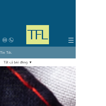
Tin Tức
Tất cả bài đăng
Tất cả bài đăng
Tin Tức
Câu Chuyện
Thành Công
Góc Nhìn
Lịch Visa