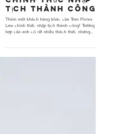
hàng khác của
Tran Flores Law
chính thức nhập
tịch thành công!
Thêm một khách hàng khác của Tran Flores
Law chính thức nhập tịch thành công! Trường
hợp của anh có rất nhiều thách thức nhưng
chúng tôi đã có thể làm việc chặt chẽ cùng
nhau để giải quyết mọi khó khăn và đạt được
mong ước. #citizenship #immigration
#successstory #TFLclient