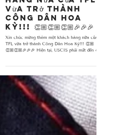
thêm một khách
hàng nữa của TFL
vừa trở thành
Công Dân Hoa
Kỳ!!! 👏🏼👏🏼👏🏼🎉🎉🎉
Xin chúc mừng thêm một khách hàng nữa của
TFL vừa trở thành Công Dân Hoa Kỳ!!! 👏🏼
👏🏼👏🏼🎉🎉🎉 Hiện tại, USCIS phải mất đến 4
NĂM để xem xét và đưa ra quyết định trên các
Đơn Loại Bỏ Điều Kiện (hay còn gọi là đơn xin
thẻ xanh 10 năm)! 🕰️ Những đương đơn đủ điều
kiện có thể đẩy nhanh quá trình này bằng cách
đăng ký nhập tịch. Khách hàng của chúng tôi từ
một thường trú nhân có điều kiện (thẻ xanh 2
năm) đã trở thành Công Dân Mỹ chỉ trong vòng
chưa đến 18 tháng! Hãy gọi cho